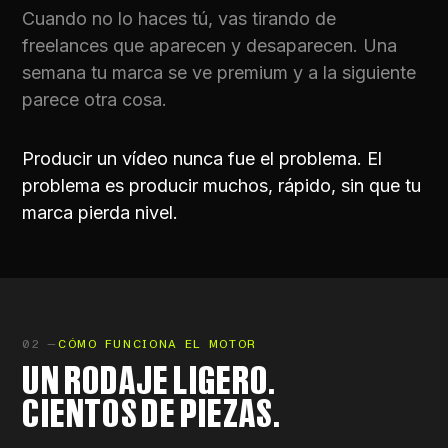
Cuando no lo haces tú, vas tirando de
freelances que aparecen y desaparecen. Una
semana tu marca se ve premium y a la siguiente
parece otra cosa.
Producir un vídeo nunca fue el problema. El
problema es producir muchos, rápido, sin que tu
marca pierda nivel.
02 —
CÓMO FUNCIONA EL MOTOR
UN RODAJE LIGERO.
CIENTOS DE PIEZAS.