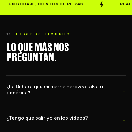
ODAJE, CIENTOS DE PIEZAS
REAL + IA
11 —
PREGUNTAS FRECUENTES
LO QUE MÁS NOS
PREGUNTAN.
+
¿La IA hará que mi marca parezca falsa o
genérica?
No. Partimos siempre de tu marca real y la
+
multiplicamos. Y cuando trabajamos con IA, lo
¿Tengo que salir yo en los vídeos?
decimos: transparencia por defecto.