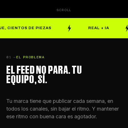
SCROLL
OS DE PIEZAS
REAL + IA
V
01 —
EL PROBLEMA
EL FEED NO PARA. TU
EQUIPO, SÍ.
Tu marca tiene que publicar cada semana, en
todos los canales, sin bajar el ritmo. Y mantener
ese ritmo con buena cara es agotador.