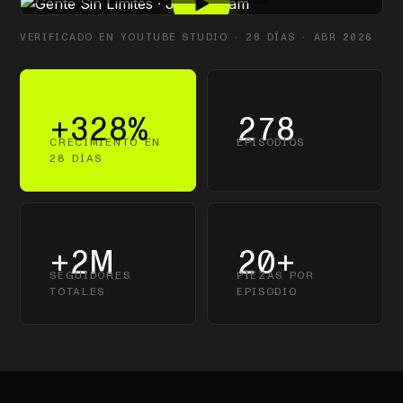
VERIFICADO EN YOUTUBE STUDIO · 28 DÍAS · ABR 2026
+328%
278
CRECIMIENTO EN
EPISODIOS
28 DÍAS
+2M
20+
SEGUIDORES
PIEZAS POR
TOTALES
EPISODIO