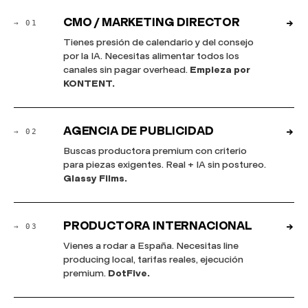
CMO / MARKETING DIRECTOR
→
→ 01
Tienes presión de calendario y del consejo
por la IA. Necesitas alimentar todos los
canales sin pagar overhead.
Empieza por
KONTENT.
AGENCIA DE PUBLICIDAD
→
→ 02
Buscas productora premium con criterio
para piezas exigentes. Real + IA sin postureo.
Glassy Films.
PRODUCTORA INTERNACIONAL
→
→ 03
Vienes a rodar a España. Necesitas line
producing local, tarifas reales, ejecución
premium.
DotFive.