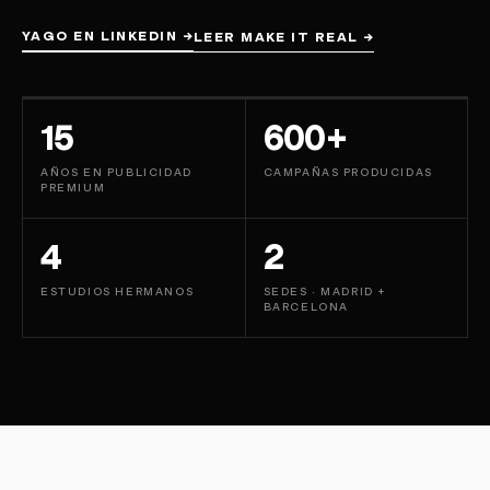
YAGO EN LINKEDIN
→
LEER MAKE IT REAL
→
YAGO DE LA SOTILLA · FOUNDER
15
600+
AÑOS EN PUBLICIDAD
CAMPAÑAS PRODUCIDAS
PREMIUM
4
2
ESTUDIOS HERMANOS
SEDES · MADRID +
BARCELONA