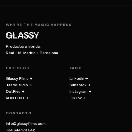
WHERE THE MAGIC HAPPENS
Productora híbrida.
Real + IA. Madrid + Barcelona.
ESTUDIOS
YAGO
Glassy Films →
LinkedIn →
TastyStudio →
Substack →
DotFive →
Instagram →
KONTENT →
TikTok →
CONTACTO
info@glassyfilms.com
+34 644 173 542