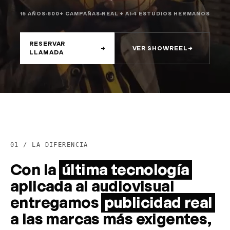
15 AÑOS
600+ CAMPAÑAS
REAL + AI
4 ESTUDIOS HERMANOS
RESERVAR
→
VER SHOWREEL
→
LLAMADA
01 /
LA DIFERENCIA
Con la
última tecnología
aplicada al audiovisual
entregamos
publicidad real
a las marcas más exigentes,