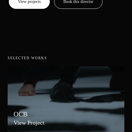
View projects
Book this director
SELECTED WORKS
OCB
View Project