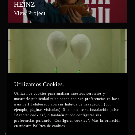
HEINZ
View Project
Mahou Alhambra
Utilizamos Cookies.
View Project
Utilizamos cookies para analizar nuestros servicios y
mostrarle publicidad relacionada con sus preferencias en base
a un perfil elaborado con sus hábitos de navegación (por
ejemplo, páginas visitadas). Si consiente su instalación pulse
"Aceptar cookies", o también puede configurar sus
preferencias pulsando "Configurar cookies". Más información
en nuestra
Política de cookies
.
Madrid & Barcelona
Want to know more about us?