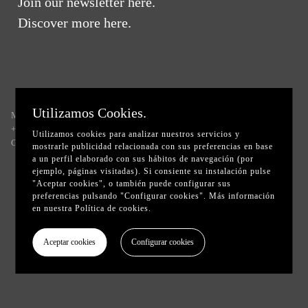
Join our newsletter
here.
Discover more
here.
Utilizamos Cookies.
Madrid & Barcelona
Want to know more about us?
+34 644 173 542 (WhatsApp only)
info@glassyfilms.com
Utilizamos cookies para analizar nuestros servicios y
GLASSY © 2025
Terms & Conditions
Cookies
mostrarle publicidad relacionada con sus preferencias en base
a un perfil elaborado con sus hábitos de navegación (por
ejemplo, páginas visitadas). Si consiente su instalación pulse
"Aceptar cookies", o también puede configurar sus
preferencias pulsando "Configurar cookies". Más información
en nuestra
Política de cookies
.
Aceptar cookies
Configurar cookies