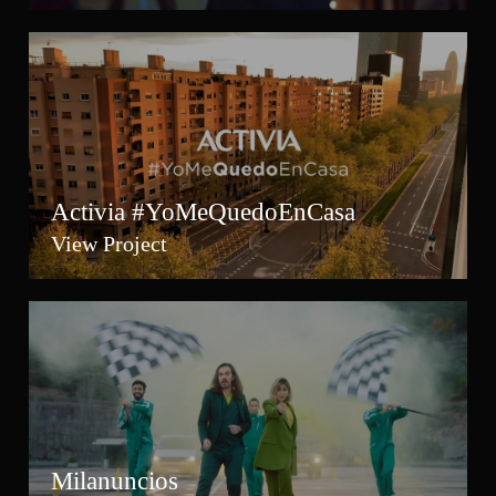
Activia #YoMeQuedoEnCasa
View Project
Milanuncios