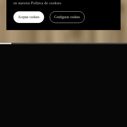
en nuestra
Política de cookies
.
Aceptar cookies
Configurar cookies
4 New TV Spots, Zero
Cameras
How we delivered a full wet food campaign from
two existing dry food commercials, using AI-
powered production.
The Objective