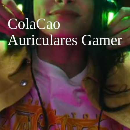
ColaCao
Auriculares Gamer