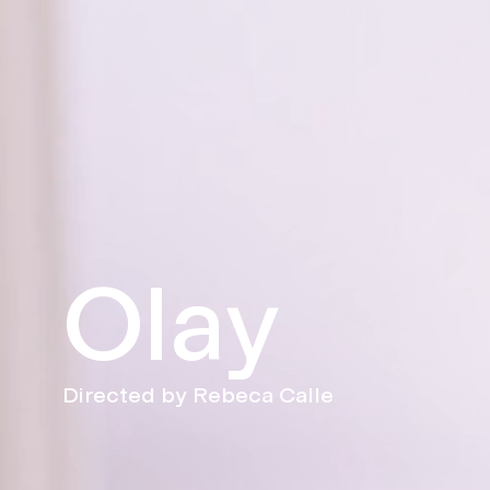
Olay
Directed by Rebeca Calle