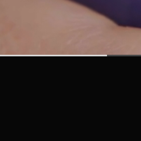
Let’s work togeth