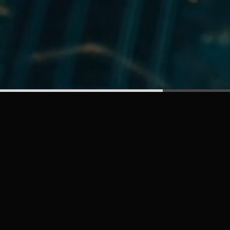
Let’s work togeth