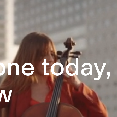
ne today,
w