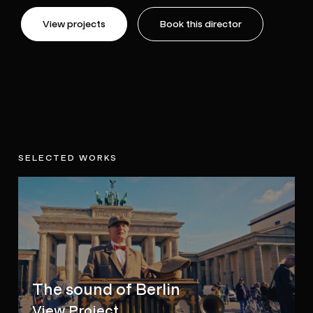
View projects
Book this director
SELECTED WORKS
The sound of Berlin
View Project