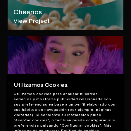
Cheerios
View Project
Pepsi Mirinda
Utilizamos Cookies.
View Project
Utilizamos cookies para analizar nuestros
servicios y mostrarle publicidad relacionada con
sus preferencias en base a un perfil elaborado con
sus hábitos de navegación (por ejemplo, páginas
visitadas). Si consiente su instalación pulse
"Aceptar cookies", o también puede configurar sus
preferencias pulsando "Configurar cookies". Más
información en nuestra
Política de cookies
.