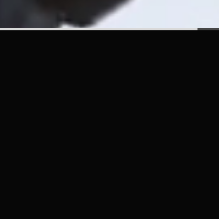
Hyperrealistic Dig
PRESENTED AT ISE (Integrated Systems Eur
Pioneering AI in Audiovisual Production
Glassy Films showcased the latest advancement
production
at
Integrated Systems Europe 202