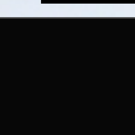
ital Avatars
ope), BARCELONA, 2025
s in
Artificial Intelligence for audiovisual
5
in Barcelona. Our booth featured cutting-edge